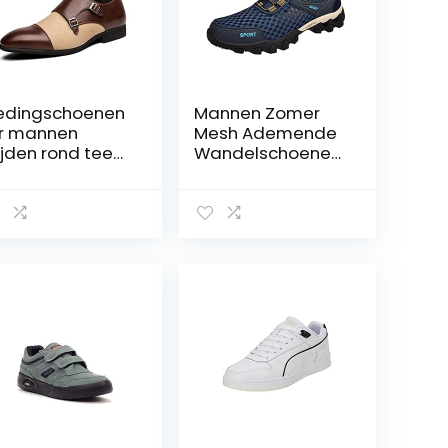
edingschoenen
Mannen Zomer
r mannen
Mesh Ademende
ijden rond teen
Wandelschoenen
bbele monnik
Comfortabele
em pit teen
Wandelschoenen
nstmatig PU
Outdoor
ag bovenste
Reisschoenen
ipbestendig
Mode Casual
ok Heel Casual
Sportschoenen
olor : Brown,
Heren Sneaker
ze : 38 EU)
Slippers Maat 9
(Blauw, 6)