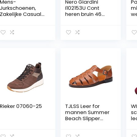
Mens-
Nero Giardini
Pa
Jurkschoenen,
I102153U Cont
mi
Zakelijke Casual
heren bruin 46
we
Gesp Echt
Europese maat:
M
Lederen
46, Bruin, 46 EU
in
Schoenen,
ve
Puntige Teen Low
gr
Top Licht En
Comfortabele
Schoenen,
Herenbanketkant
oor,zwart,44 EU
Rieker 07060-25
TJLSS Leer for
WI
mannen Summer
sc
Beach Slipper
le
Buckle Soft Sole
Ko
puntige teen holle
co
Romeinse schoen
in