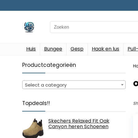
Search
for:
Huis
Bungee
Gesp
Haak en lus
Pull
Productcategorieën
H
Select a category
Topdeals!!
Sh
Skechers Relaxed Fit Oak
Canyon heren Schoenen