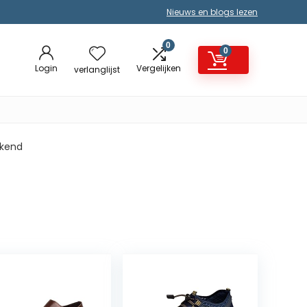
Nieuws en blogs lezen
0
0
Login
Vergelijken
verlanglijst
ekend