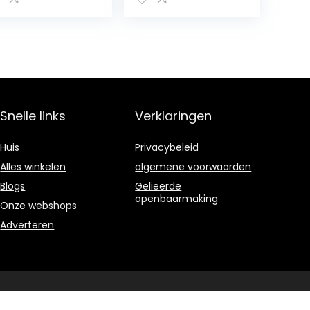
annen
schoenen (kleur:
hoenen Britse
groen, maat: 8,5
nnen hoge top
UK)
eakers (kleur:
od, maat: 11,5
)
Snelle links
Verklaringen
Huis
Privacybeleid
Alles winkelen
algemene voorwaarden
Blogs
Gelieerde
openbaarmaking
Onze webshops
Adverteren