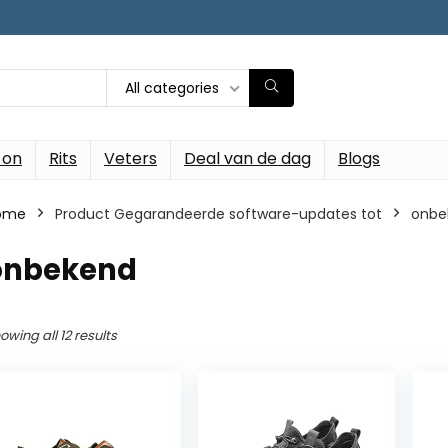
All categories
-on
Rits
Veters
Deal van de dag
Blogs
ome
Product Gegarandeerde software-updates tot
‎onb
‎onbekend
owing all 12 results