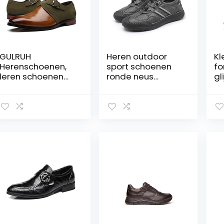
GULRUH
Heren outdoor
Kl
Herenschoenen,
sport schoenen
fo
leren schoenen
ronde neus
gl
herenschoenen
casual sneakers
du
casual schoenen
ri
heren lederen
ku
schoenen (kleur:
La
groen, maat: 11,5
sl
UK)
bl
(C
Si