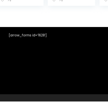
lichtgewicht
m
sneakers (Color :
sc
Brown, Size : 48
ma
code)
sn
ro
UK
[arrow_forms id=’1628′]