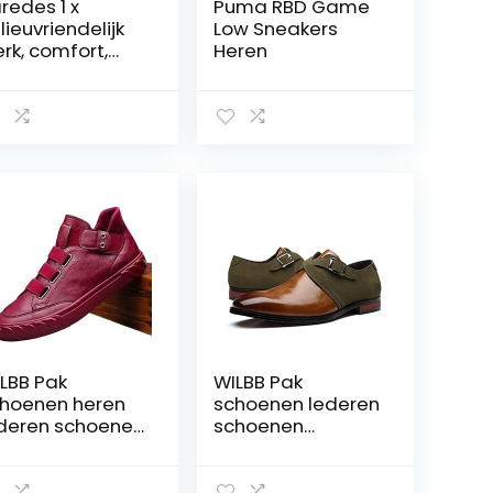
redes 1 x
Puma RBD Game
lieuvriendelijk
Low Sneakers
rk, comfort,
Heren
omery Foam
legzool,
iligheid, veters,
ijs
LBB Pak
WILBB Pak
hoenen heren
schoenen lederen
deren schoenen
schoenen
reaanse trend
herenschoenen
mfortabele
casual schoenen
stapper
heren lederen