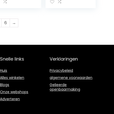
oes Middle
Slip Hook Loop
ed And Elderly
Walking Sport
oes Mens
Shoes Mens Air 1
eaker Boots
Low Sneaker
ze 14
6
→
Snelle links
Verklaringen
Huis
Privacybeleid
Alles winkelen
algemene voorwaarden
Blogs
Gelieerde
openbaarmaking
Onze webshops
Adverteren