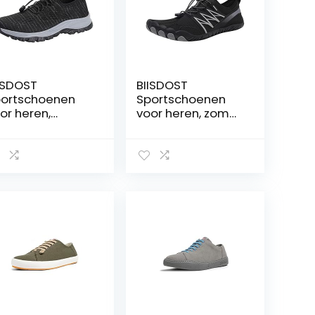
ISDOST
BIISDOST
ortschoenen
Sportschoenen
or heren,
voor heren, zomer,
tdoor, zomer,
patroon, mode,
ver, tracing
praktische
hoenen, mesh,
waadschoenen,
demend,
zwemschoenen,
mfortabele
fitnessschoenen,
aadschoenen,
comfortabele
je tijd,
antislip schoenen,
rgschoenen,
sneakers,
ote voeten,
herenschoenen
hoenen voor
ren