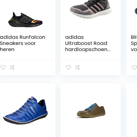
adidas Runfalcon
adidas
BI
Sneakers voor
Ultraboost Road
Sp
heren
hardloopschoen
vo
voor heren, Zwart
ou
ri
sc
a
co
w
vri
be
bl
sc
he