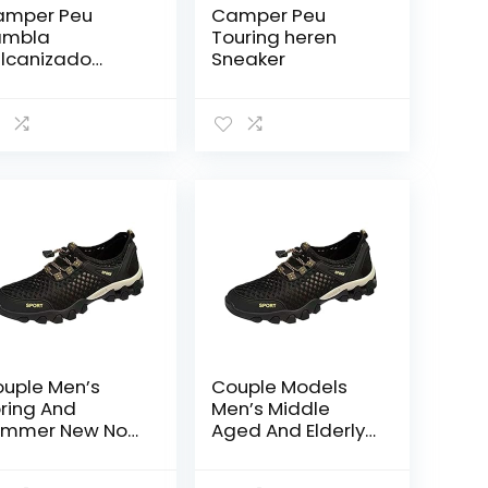
amper Peu
Camper Peu
ambla
Touring heren
lcanizado
Sneaker
ren Sneaker
uple Men’s
Couple Models
ring And
Men’s Middle
ummer New Non
Aged And Elderly
ip Walking
Light And
shion Light
Comfortable Non