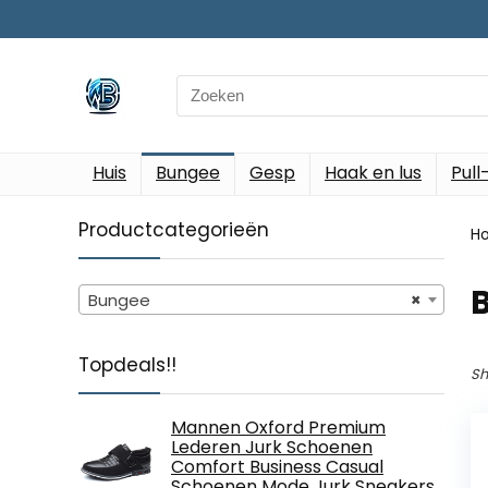
Search
for:
Huis
Bungee
Gesp
Haak en lus
Pull
Productcategorieën
H
Bungee
×
Topdeals!!
Sh
Mannen Oxford Premium
Lederen Jurk Schoenen
Comfort Business Casual
Schoenen Mode Jurk Sneakers