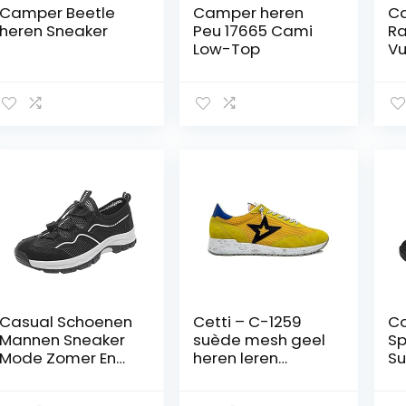
Camper Beetle
Camper heren
C
heren Sneaker
Peu 17665 Cami
R
Low-Top
Vu
he
Casual Schoenen
Cetti – C-1259
Co
Mannen Sneaker
suède mesh geel
Sp
Mode Zomer En
heren leren
S
Herfst Mannen
sneakers
Sl
Wandelschoenen
Fa