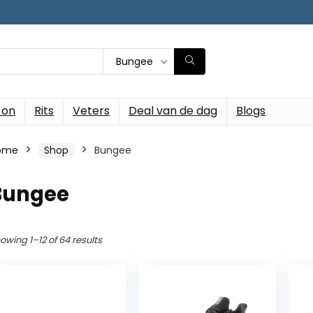
Bungee
-on
Rits
Veters
Deal van de dag
Blogs
ome
Shop
Bungee
Bungee
owing 1–12 of 64 results