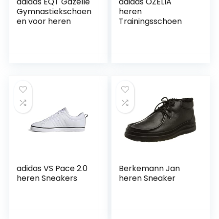
adidas EQT Gazelle
adidas OZELIA
Gymnastiekschoen
heren
en voor heren
Trainingsschoen
adidas VS Pace 2.0
Berkemann Jan
heren Sneakers
heren Sneaker