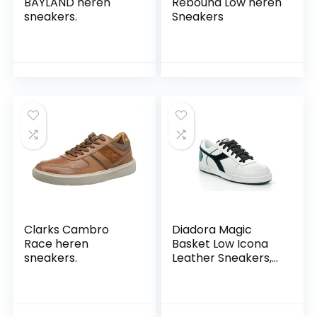
BAYLAND heren
Rebound Low heren
sneakers.
Sneakers
Clarks Cambro
Diadora Magic
Race heren
Basket Low Icona
sneakers.
Leather Sneakers,
uniseks