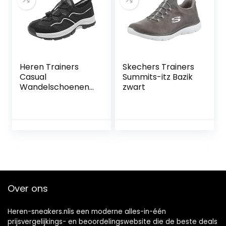
Heren Trainers
Skechers Trainers
Casual
Summits-itz Bazik
Wandelschoenen
zwart
Mode Zomer en
Herfst Mannen
Wandelschoenen
Antislip Zool Mesh
Ademend
Comfortabele
Lace Up Vrije tijd
Heren Sneaker
Schoenen Maat 9
Over ons
Heren-sneakers.nlis een moderne alles-in-één
prijsvergelijkings- en beoordelingswebsite die de beste deals