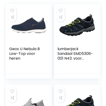
Geox U Nebula B
lumberjack
Low-Top voor
Sandaal SMD5306-
heren
001 N43. voor
mannen, zwarte
kleur