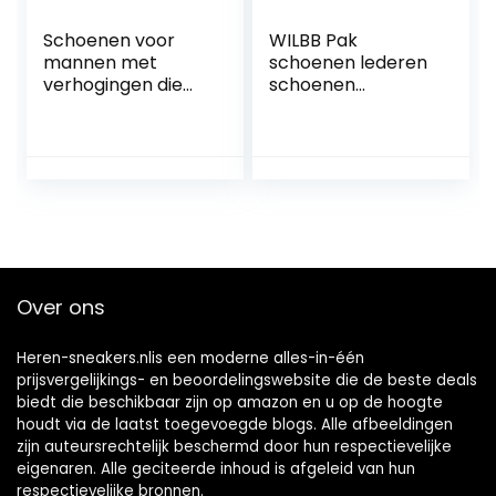
Schoenen voor
WILBB Pak
mannen met
schoenen lederen
verhogingen die
schoenen
zorgen dat u tot
herenschoenen
wel 7 cm langer
casual schoenen
lijkt. Gemaakt van
heren lederen
leer. Model Bari
schoenen (kleur:
groen, maat: 8,5
UK)
Over ons
Heren-sneakers.nlis een moderne alles-in-één
prijsvergelijkings- en beoordelingswebsite die de beste deals
biedt die beschikbaar zijn op amazon en u op de hoogte
houdt via de laatst toegevoegde blogs. Alle afbeeldingen
zijn auteursrechtelijk beschermd door hun respectievelijke
eigenaren. Alle geciteerde inhoud is afgeleid van hun
respectievelijke bronnen.