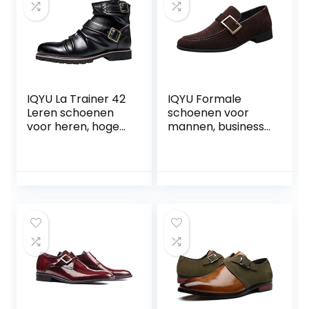
boots
IQYU La Trainer 42
IQYU Formale
Leren schoenen
schoenen voor
voor heren, hoge
mannen, business,
top, leren laarzen,
wandelpak,
vintage riemgesp,
herenschoenen,
plissé zijdelingse
schoenen,
ritssluiting, korte
schoenen,
laarzen
schoenen, rijders,
casual, leren
schoenen,
herenschoenen,
wandelschoenen