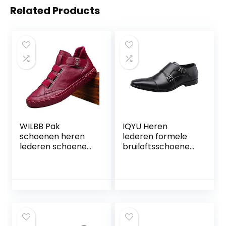
Related Products
WILBB Pak
IQYU Heren
schoenen heren
lederen formele
lederen schoenen
bruiloftsschoenen
Koreaanse trend
herenschoenen
comfortabele
business leren
instapper mannen
schoenen mode
schoenen Britse
retro effen gesp
mannen hoge top
platte leren
sneakers (kleur:
schoenen kleine
rood, maat: 11,5 UK)
schoenen heren