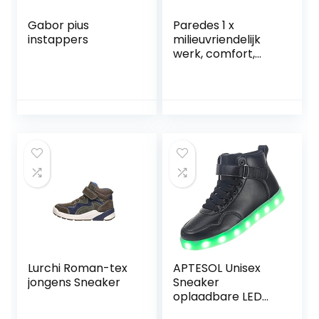
Gabor pius
Paredes 1 x
instappers
milieuvriendelijk
werk, comfort,
Momery Foam
inlegzool,
veiligheid, veters,
grijs
Lurchi Roman-tex
APTESOL Unisex
jongens Sneaker
Sneaker
oplaadbare LED
High Top dames