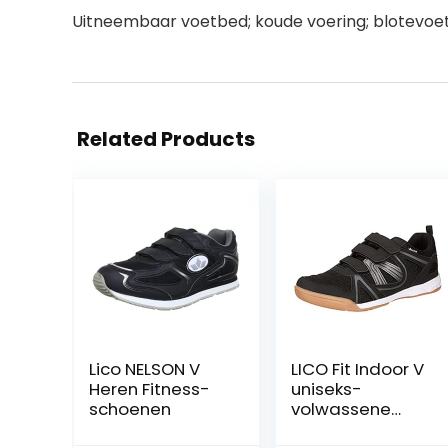
Uitneembaar voetbed; koude voering; blotev
Related Products
Lico NELSON V
LICO Fit Indoor V
Heren Fitness-
uniseks-
schoenen
volwassene
Zaalsportschoe