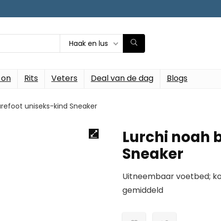
Haak en lus
-on
Rits
Veters
Deal van de dag
Blogs
arefoot uniseks-kind Sneaker
Lurchi noah 
Sneaker
Uitneembaar voetbed; k
gemiddeld