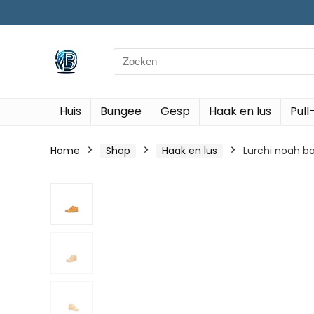
Search
for:
Huis
Bungee
Gesp
Haak en lus
Pull
Home
Shop
Haak en lus
Lurchi noah b