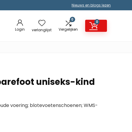
Nieuws en blogs lezen
0
0
Login
Vergelijken
verlanglijst
barefoot uniseks-kind
oude voering; blotevoetenschoenen; WMS-