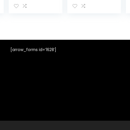
[arrow_forms id=’1628′]