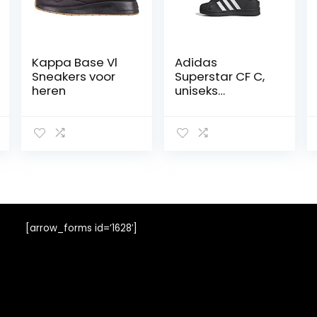
Kappa Base Vl
Adidas
Sneakers voor
Superstar CF C,
heren
uniseks
gymschoenen
voor kinderen en
jongens
[arrow_forms id=’1628′]