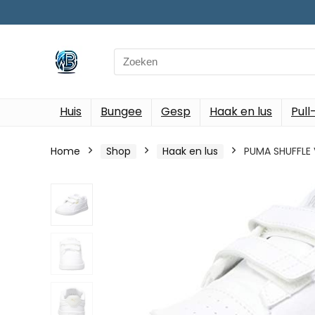
Search
for:
Huis
Bungee
Gesp
Haak en lus
Pull
Home
Shop
Haak en lus
PUMA SHUFFLE V