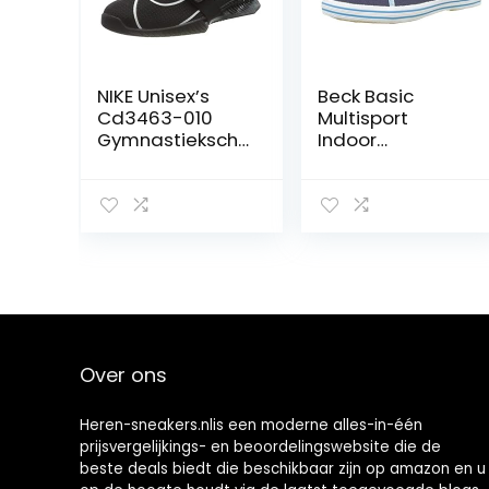
NIKE Unisex’s
Beck Basic
Cd3463-010
Multisport
Gymnastiekscho
Indoor
en, Zwart/Wit,
Schoenen,
40.5 EU
blauw
donkerblauw 05,
23 EU
Over ons
Heren-sneakers.nlis een moderne alles-in-één
prijsvergelijkings- en beoordelingswebsite die de
beste deals biedt die beschikbaar zijn op amazon en u