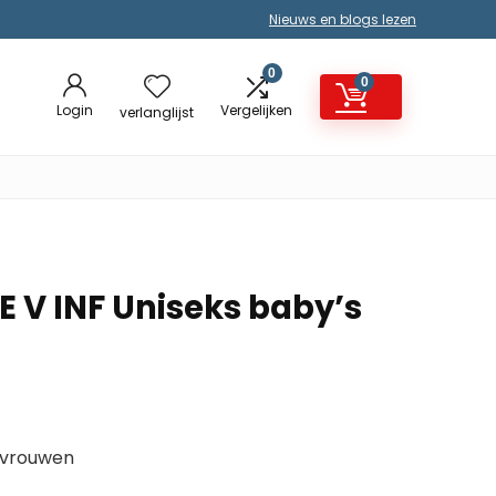
Nieuws en blogs lezen
0
0
Login
Vergelijken
verlanglijst
 V INF Uniseks baby’s
 vrouwen