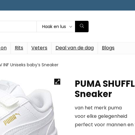
Haak en lus
-on
Rits
Veters
Deal van de dag
Blogs
 INF Uniseks baby’s Sneaker
PUMA SHUFFLE
Sneaker
van het merk puma
voor elke gelegenheid
perfect voor mannen en