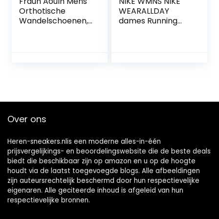
Frdun Aouln Mens
NIKE WMNS NIKE
Orthotische
WEARALLDAY
Wandelschoenen,
dames Running
Slijtvaste Outdoor
Shoe
Trainers Sneakers,
Ademend en
Goede Boog
Ondersteuning,
Atletische
Wandelen Gym
Schoenen, Casual
Running Pumps
Over ons
Heren-sneakers.nlis een moderne alles-in-één
prijsvergelijkings- en beoordelingswebsite die de beste deals
biedt die beschikbaar zijn op amazon en u op de hoogte
houdt via de laatst toegevoegde blogs. Alle afbeeldingen
zijn auteursrechtelijk beschermd door hun respectievelijke
eigenaren. Alle geciteerde inhoud is afgeleid van hun
respectievelijke bronnen.