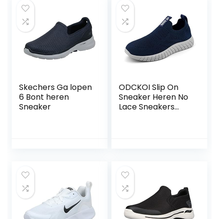
Skechers Ga lopen
ODCKOI Slip On
6 Bont heren
Sneaker Heren No
Sneaker
Lace Sneakers
Non-Slip
Sportschoenen
Mesh
Wandelschoenen
Road Running
Schoenen
Ademend Jogging
Sportschoenen