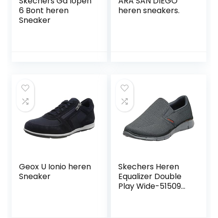
Skechers Ga lopen
ARA SAN DIEGO
6 Bont heren
heren sneakers.
Sneaker
Geox U Ionio heren
Skechers Heren
Sneaker
Equalizer Double
Play Wide-51509
Fitness Schoenen,
marineblauw, 39.5
EU