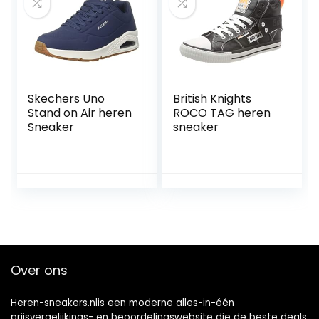
Skechers Uno
British Knights
Stand on Air heren
ROCO TAG heren
Sneaker
sneaker
Over ons
Heren-sneakers.nlis een moderne alles-in-één
prijsvergelijkings- en beoordelingswebsite die de beste deals