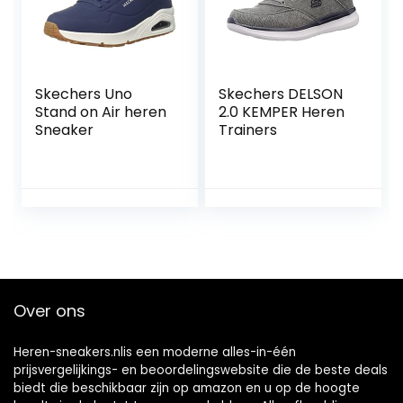
Skechers Uno
Skechers DELSON
Stand on Air heren
2.0 KEMPER Heren
Sneaker
Trainers
Over ons
Heren-sneakers.nlis een moderne alles-in-één
prijsvergelijkings- en beoordelingswebsite die de beste deals
biedt die beschikbaar zijn op amazon en u op de hoogte