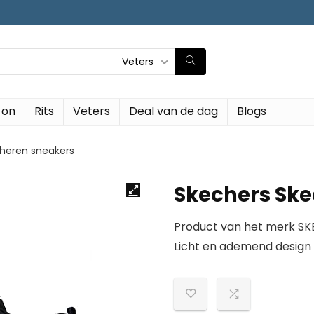
Veters
-on
Rits
Veters
Deal van de dag
Blogs
 heren sneakers
Skechers Ske
Product van het merk S
Licht en ademend design 