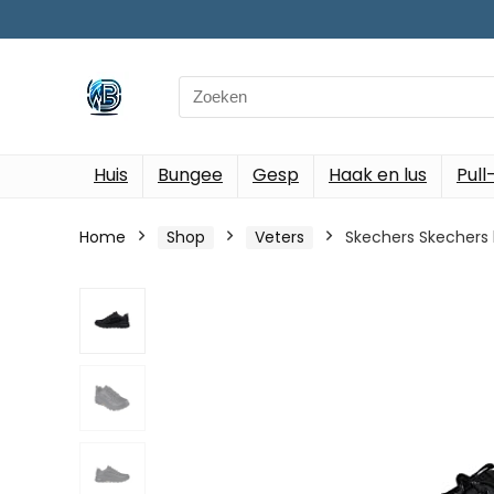
Search
for:
Huis
Bungee
Gesp
Haak en lus
Pull
Home
Shop
Veters
Skechers Skechers