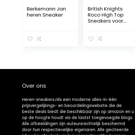
Berkemann Jan
British Knights
heren Sneaker
Roco High Top
Sneakers voor
heren
Over ons
Heren-sneakers.nlis een moderne alles-in-één
prijsvergelijkings- en beoordelingswebsite die de
beste deals biedt die beschikbaar zijn op amazon en u
op de hoogte houdt via de laatst toegevoegde blogs.
Alle afbeeldingen zijn auteursrechtelijk beschermd
door hun respectievelijke eigenaren. Alle geciteerde