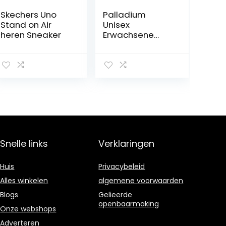
Skechers Uno
Palladium
Stand on Air
Unisex
heren Sneaker
Erwachsene
Boots Pampa
Travel Lite
Snelle links
Verklaringen
Huis
Privacybeleid
Alles winkelen
algemene voorwaarden
Blogs
Gelieerde
openbaarmaking
Onze webshops
Adverteren