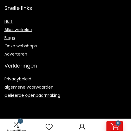
Snelle links
Huis
Alles winkelen
Blogs
Onze webshops
Adverteren
Verklaringen
Privacybeleid
algemene voorwaarden
Gelieerde openbaarmaking
0
0
2023 © Heren-sneakers.nl Alle rechten voorbehouden
Vergelijken