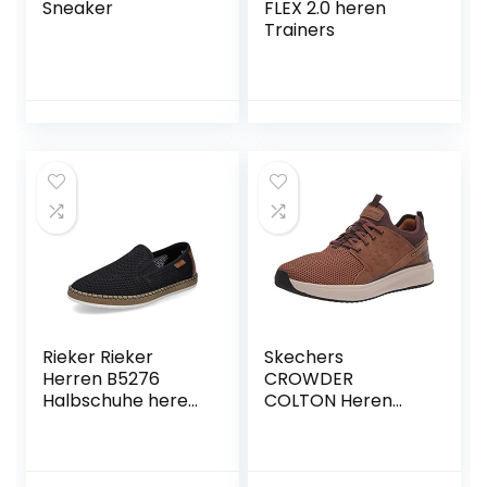
Sneaker
FLEX 2.0 heren
Trainers
Rieker Rieker
Skechers
Herren B5276
CROWDER
Halbschuhe heren
COLTON Heren
Rieker B5276 lage
Sneaker
schoenen voor
heren