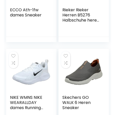
ECCO Ath-1fw
Rieker Rieker
dames Sneaker
Herren B5276
Halbschuhe heren
Rieker B5276 lage
schoenen voor
heren
NIKE WMNS NIKE
Skechers GO
WEARALLDAY
WALK 6 Heren
dames Running
Sneaker
Shoe