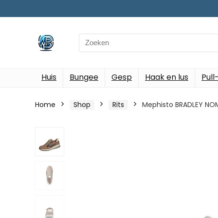
Search
for:
Huis
Bungee
Gesp
Haak en lus
Pull
Home
Shop
Rits
Mephisto BRADLEY NOMA