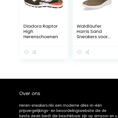
Diadora Raptor
Waldläufer
High
Harris Sand
Herenschoenen
Sneakers voor
heren, leer
Over ons
Heren-sneakers.nlis een moderne alles-in-één
prijsvergelijkings- en beoordelingswebsite die de
beste deals biedt die beschikbaar zijn op amazon en u