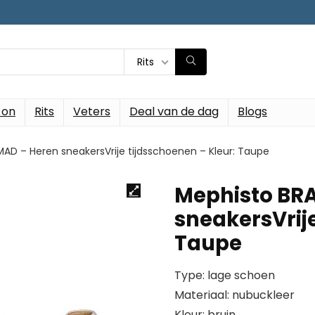
Rits
-on
Rits
Veters
Deal van de dag
Blogs
D – Heren sneakersVrije tijdsschoenen – Kleur: Taupe
Mephisto BR
sneakersVrije
Taupe
Type: lage schoen
Materiaal: nubuckleer
Kleur: bruin