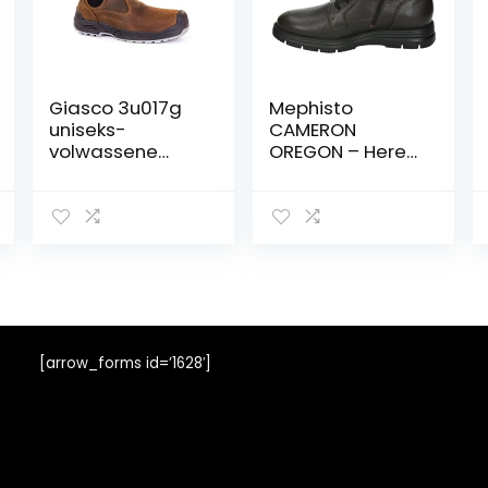
Giasco 3u017g
Mephisto
uniseks-
CAMERON
volwassene
OREGON – Heren
Industriële
sneakersVrije
schoen
tijd half-hoog –
Kleur: Bruin
[arrow_forms id=’1628′]