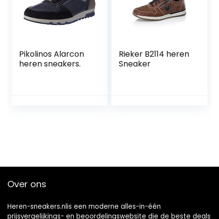
Pikolinos Alarcon
Rieker B2114 heren
heren sneakers.
Sneaker
Over ons
Heren-sneakers.nlis een moderne alles-in-één
prijsvergelijkings- en beoordelingswebsite die de beste deals